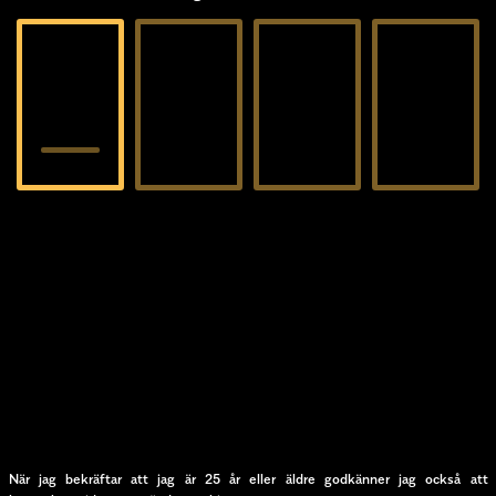
I slutet av april lanserar vi vår sommarcider Summer
Punch och i mitten av april får den sällskap av
Strawberry&Mango.
Summer Punch är en äpplecider med smak av
persika och Strawberry & Mango är en äpplecider
med smak av jordgubb och mango. Både kommer
säljas i 330ml burk och har en alkoholhalt på 4%.
Tillbaka
Följ oss
När jag bekräftar att jag är 25 år eller äldre godkänner jag också att